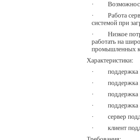
· Возможность 
· Работа сервер
системой при заг
· Низкое потреб
работать на широ
промышленных к
Характеристики:
· поддержка RT
· поддержка по
· поддержка ви
· поддержка ау
· сервер подде
· клиент подде
Требования: