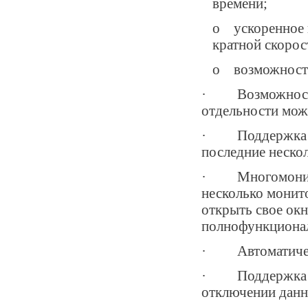
времени;
o ускоренное 
кратной скорос
o возможность
· Возможность 
отдельности може
· Поддержка пр
последние неско
· Многомонитор
несколько монит
открыть свое ок
полнофункционал
· Автоматическ
· Поддержка се
отключении данн