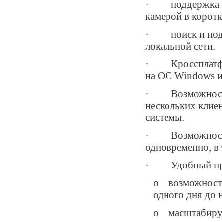
· поддержка IP-
камерой в коротк
· поиск и подк
локальной сети.
· Кроссплатформ
на ОС Windows и
· Возможность 
нескольких клие
системы.
· Возможность 
одновременно, в 
· Удобный про
o возможность
одного дня до 
o масштабируе