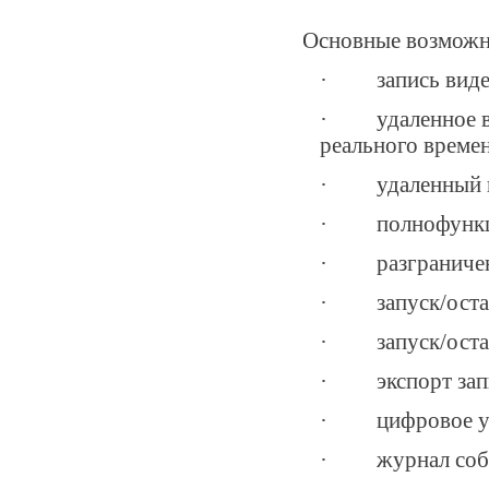
Основные возможн
· запись видео 
· удаленное ви
реального време
· удаленный про
· полнофункцио
· разграничение
· запуск/остан
· запуск/остан
· экспорт запис
· цифровое увел
· журнал соб