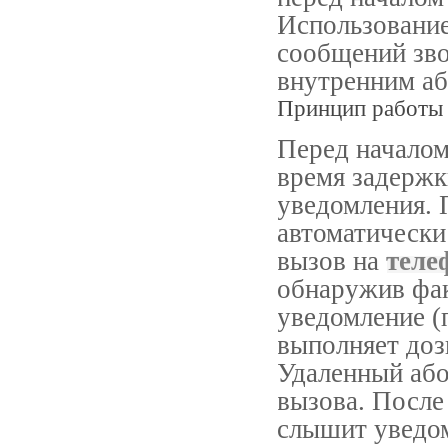
Использование
сообщений зв
внутренним а
Принцип работы
Перед начало
время задержк
уведомления. 
автоматически
вызов на
тел
обнаружив фак
уведомление (
выполняет до
Удаленный або
вызова. После
слышит уведом