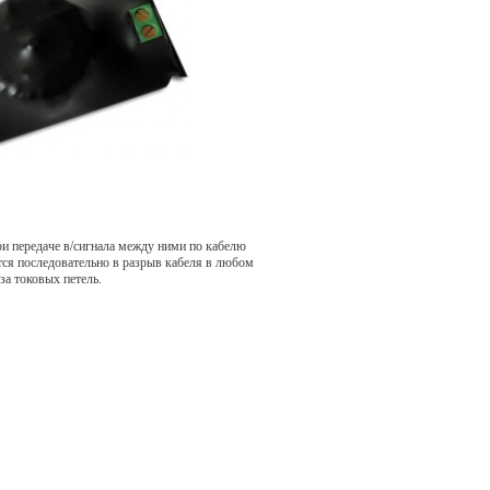
и передаче в/сигнала между ними по кабелю
тся последовательно в разрыв кабеля в любом
а токовых петель.