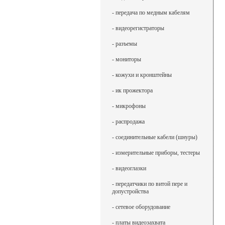
- передача по медным кабелям
- видеорегистраторы
- разъемы
- мониторы
- кожухи и кронштейны
- ик прожектора
- микрофоны
- распродажа
- соединительные кабели (шнуры)
- измерительные приборы, тестеры
- видеоглазки
- передатчики по витой пере и
допустройства
- сетевое оборудование
- платы видеозахвата