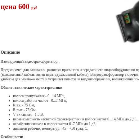
цена 600
руб
Описание
Изолирующий видеотрансформатор.
Предназначен для гальванич. развязки приемного и передающего видеооборудования пр
(коаксиальный кабель, витая пара, двухжильный кабель). Видеотрансформатор включае
удобном для монтажа месте и устраняет помехи на видеоизображении, возникающие из-з
Общие технические характеристики:
полоса пропускания - 0...14 МГц,
полоса рабочих частот - 0...7 МГц,
R вх. - 75 Ом,
R вых.- 75 Ом,
V вх.сигнал - 1,5 В,
неравномерность частотной характеристики в полосе частот 0...14 МГц до 2 дБ,
ослабление сигнала в полосе частот 0..7 МГц до 1 дБ,
диапазон рабочих температур: -45 - +50 град. С.
Особенности: