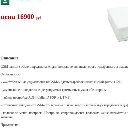
цена 16900
руб
Описание
GSM-шлюз SpGate L предназначен для подключения аналогового телефонного аппарата
Особенности:
- качественный двухдиапазонный GSM-модуль разработки итальянской фирмы Telit;
- улучшено эхо-подавление; регулируемая громкость звука в обе стороны;
- гибкая настройка АОН: CallerID FSK и DTMF;
- отсутствие наводок от GSM-сети в самом шлюзе, внутри шлюза звук передаётся в ци
- голосовое меню настроек. Настройка сопровождается голосом: какие параметры 
значение.
Применение: