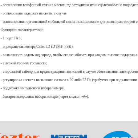
- организация телефонной связи в местах, где затруднено или нецелесообразно подвед
- оптимизация издержек на связь, в случае
- использования организацией мобильной связи; использование для записи разговоров с
Функции и характеристики:
- 1 порт FXS;
- определитель номера Caller-ID (DTMF, FSK);
- возможность задать код города, чтобы его не набирать при каждом вызове; поддержк
- высокий уровень громкости;
- сторожевой таймер для предотвращения зависаний в случае сбоев питания электросети
- регулировка частоты вызывного сигнала в 20 либо 25 Гц (требуется при подключении
- поддержка импульсного набора номера;
- быстрое завершение набора номера (через символ «#»).