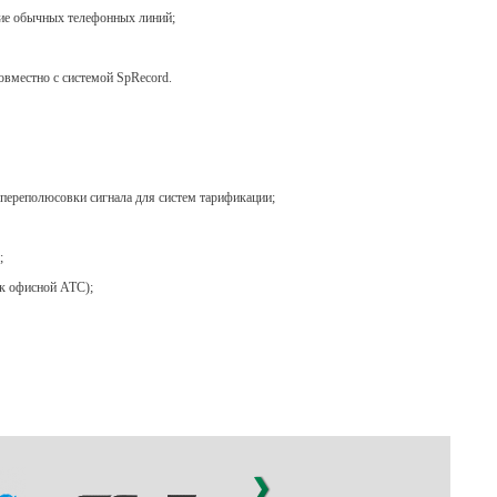
ение обычных телефонных линий;
овместно с системой SpRecord.
а переполюсовки сигнала для систем тарификации;
;
 к офисной АТС);